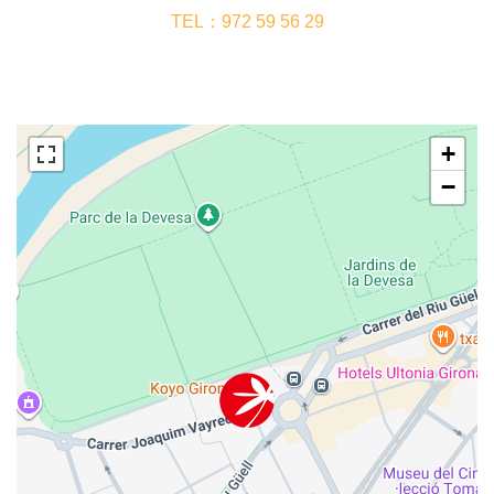
TEL：972 59 56 29
+
−